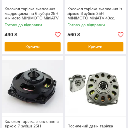
Колокол тарілка зчеплення
Колокол тарілка зчеплення із
квадроцикла на 6 зубців 25H
зіркою 8 зубців 25H
мінімото MINIMOTO MiniATV
MINIMOTO MiniATV 49сс.
49с
Готово до відправки
Готово до відправки
490
560
₴
₴
Купити
Купити
Колокол тарілка зчеплення із
зіркою 7 зубців 25H
Посилений дзвін тарілка