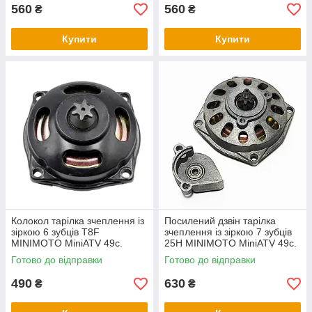
560
560
₴
₴
Купити
Купити
Колокол тарілка зчеплення із
Посилений дзвін тарілка
зіркою 6 зубців T8F
зчеплення із зіркою 7 зубців
MINIMOTO MiniATV 49с.
25H MINIMOTO MiniATV 49с.
Готово до відправки
Готово до відправки
490
630
₴
₴