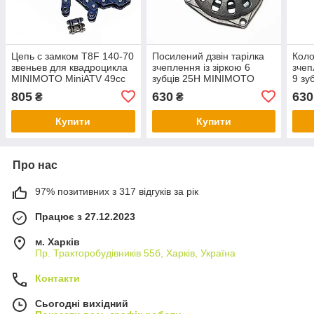
Цепь с замком T8F 140-70
Посилений дзвін тарілка
Коло
звеньев для квадроцикла
зчеплення із зіркою 6
зчеп
MINIMOTO MiniATV 49сс
зубців 25H MINIMOTO
9 зу
MiniATV 49с.
MIN
805
630
630
₴
₴
Купити
Купити
Про нас
97% позитивних з 317 відгуків за рік
Працює з 27.12.2023
м. Харків
Пр. Тракторобудiвникiв 55б, Харків, Україна
Контакти
Сьогодні вихідний