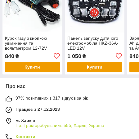
Курок газу з кнопкою
Панель запуску дитячого
Заря
увімкнення та
електромобіля HKZ-36A-
Ah д
вольтметром 12-72V
LED 12V
та A
840
1 050
840
₴
₴
Купити
Купити
Про нас
97% позитивних з 317 відгуків за рік
Працює з 27.12.2023
м. Харків
Пр. Тракторобудiвникiв 55б, Харків, Україна
Контакти