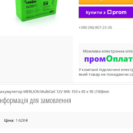
Купити з
+380 (96) 807-23-36
У компанії підключені елект
який товар не покидаючи са
Аккумулятор MERLION MultiGel 12V 9Ah 150 x 65 x 95 (100)mm
Інформація для замовлення
Ціна:
1 628 ₴