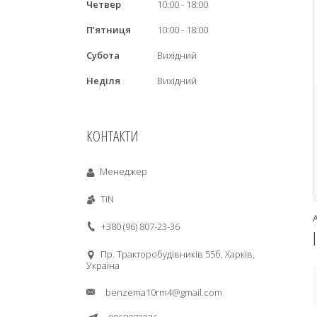
Четвер
10:00
18:00
Пʼятниця
10:00
18:00
Субота
Вихідний
Неділя
Вихідний
КОНТАКТИ
Менеджер
TiN
+380 (96) 807-23-36
Пр. Тракторобудiвникiв 55б, Харків,
Україна
benzema10rm4@gmail.com