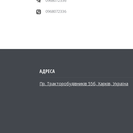
0968072336
0968072336
Пр. Тракторобудiвникiв 55б, Харків, Україна