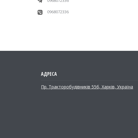
0968072336
0968072336
Пр. Тракторобудiвникiв 55б, Харків, Україна