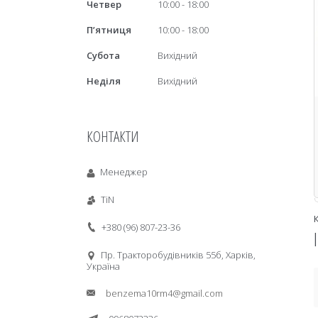
Четвер
10:00
18:00
Пʼятниця
10:00
18:00
Субота
Вихідний
Неділя
Вихідний
КОНТАКТИ
Менеджер
TiN
+380 (96) 807-23-36
Пр. Тракторобудiвникiв 55б, Харків,
Україна
benzema10rm4@gmail.com