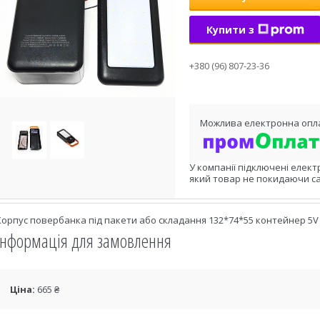
Купити з
+380 (96) 807-23-36
У компанії підключені елект
який товар не покидаючи са
Корпус повербанка під пакети або складання 132*74*55 контейнер 5V
Інформація для замовлення
Ціна:
665 ₴