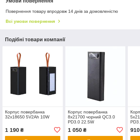
Умови повернення
Повернення товару впродовж 14 днів за домовленістю
Всі умови повернення
Подібні товари компанії
Корпус повербанка
Корпус повербанка
Корп
32х18650 5V2Ah 10W
8х21700 чорний QC3.0
5х21
PD3.0 22.5W
PD3.
1 190
1 050
910
₴
₴