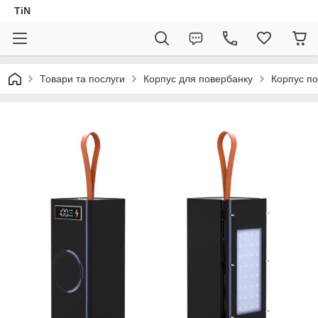
TiN
Товари та послуги
Корпус для повербанку
Корпус п