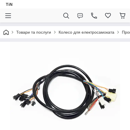
TiN
Товари та послуги
Колесо для електросамоката
Про