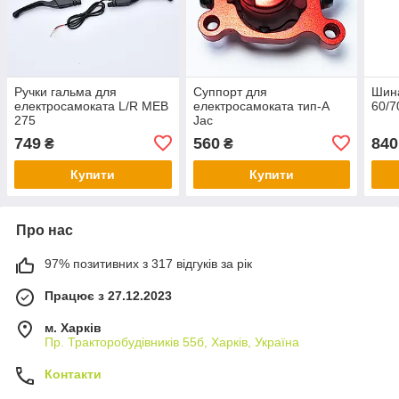
Ручки гальма для
Суппорт для
Шина
електросамоката L/R MEB
електросамоката тип-А
60/7
275
Jac
749
560
840
₴
₴
Купити
Купити
Про нас
97% позитивних з 317 відгуків за рік
Працює з 27.12.2023
м. Харків
Пр. Тракторобудiвникiв 55б, Харків, Україна
Контакти