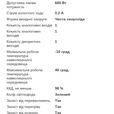
Допустима пікова
600 Вт
потужність
Струм холостого ходу
0.2 А
Форма вихідної напруги
Чиста синусоїда
Кількість аналогових входів
1
Кількість аналогових
1
виходів
Кількість дискретних
1
виходів
Мінімальна робоча
-10 град.
температура
навколишнього
середовища
Максимальна робоча
40 град.
температура
навколишнього
середовища
ККД, не менше
98 %
Колір світлодіода
Зелений
Захист від перевантажень
Так
Захист від перегріву
Так
Захист від розряду
Так