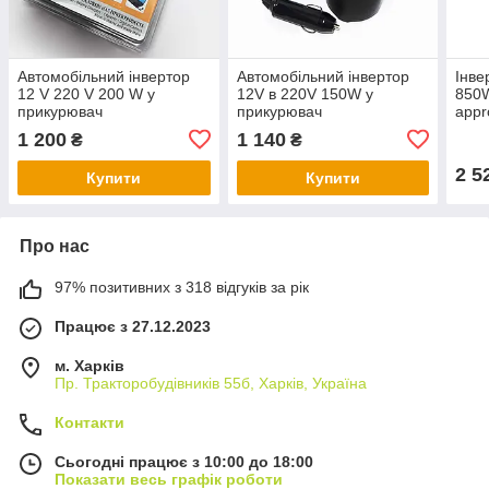
Автомобільний інвертор
Автомобільний інвертор
Інве
12 V 220 V 200 W у
12V в 220V 150W у
850
прикурювач
прикурювач
appr
1 200
1 140
₴
₴
2 5
Купити
Купити
Про нас
97% позитивних з 318 відгуків за рік
Працює з 27.12.2023
м. Харків
Пр. Тракторобудiвникiв 55б, Харків, Україна
Контакти
Сьогодні працює з 10:00 до 18:00
Показати весь графік роботи