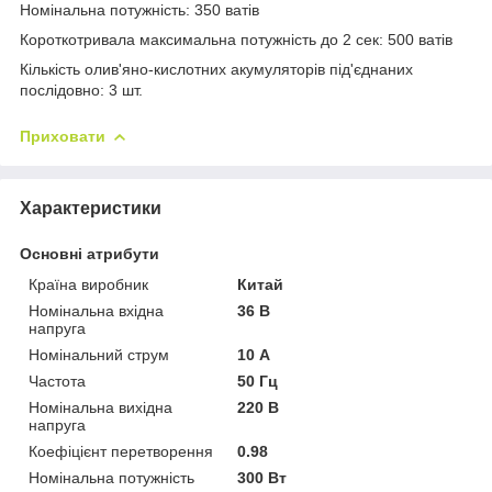
Номінальна потужність: 350 ватів
Короткотривала максимальна потужність до 2 сек: 500 ватів
Кількість олив'яно-кислотних акумуляторів під'єднаних
послідовно: 3 шт.
Приховати
Характеристики
Основні атрибути
Країна виробник
Китай
Номінальна вхідна
36 В
напруга
Номінальний струм
10 А
Частота
50 Гц
Номінальна вихідна
220 В
напруга
Коефіцієнт перетворення
0.98
Номінальна потужність
300 Вт