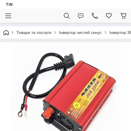
TiN
Товари та послуги
Інвертор чистий синус
Інвертор 3