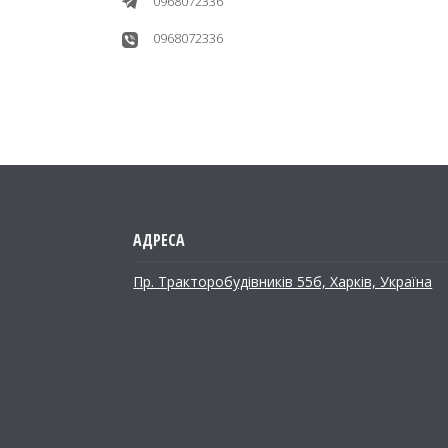
0968072336
0968072336
Пр. Тракторобудiвникiв 55б, Харків, Україна