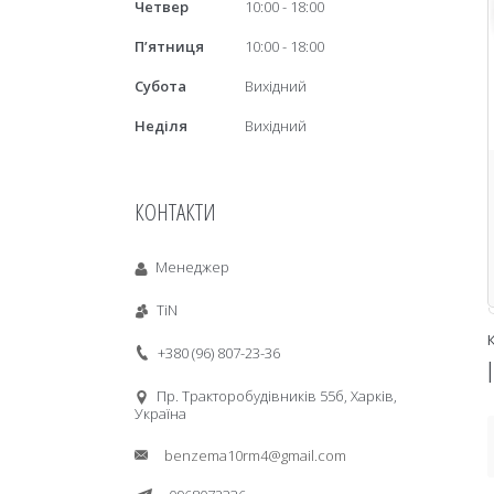
Четвер
10:00
18:00
Пʼятниця
10:00
18:00
Субота
Вихідний
Неділя
Вихідний
КОНТАКТИ
Менеджер
TiN
+380 (96) 807-23-36
Пр. Тракторобудiвникiв 55б, Харків,
Україна
benzema10rm4@gmail.com