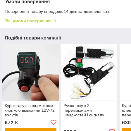
Умови повернення
Повернення товару впродовж 14 днів за домовленістю
Всі умови повернення
Подібні товари компанії
Курок газу з вольтметром і
Ручка газу з 2
Куро
кнопкою вмикання 12V-72
перемикачами
елек
вольтів
швидкостей і сигналу
пере
3+3+2 контакту
зап
672
630
₴