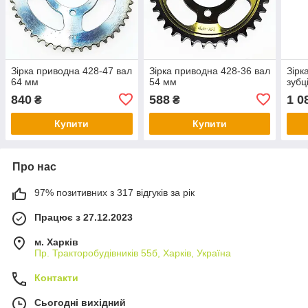
Зірка приводна 428-47 вал
Зірка приводна 428-36 вал
Зірк
64 мм
54 мм
зубц
840
588
1 0
₴
₴
Купити
Купити
Про нас
97% позитивних з 317 відгуків за рік
Працює з 27.12.2023
м. Харків
Пр. Тракторобудiвникiв 55б, Харків, Україна
Контакти
Сьогодні вихідний