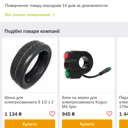
Повернення товару впродовж 14 днів за домовленістю
Всі умови повернення
Подібні товари компанії
Шина для
Блок на кермо для
Пара
електросамоката 8 1/2 х 2
електросамоката Kugoo
елек
M4 5pin
170
1 134
945
1 4
₴
₴
Купити
Купити