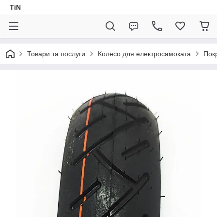
TiN
Товари та послуги
Колесо для електросамоката
Пок