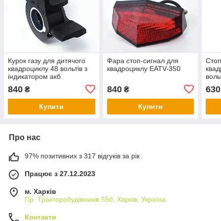
Курок газу для дитячого
Фара стоп-сигнал для
Стоп
квадроциклу 48 вольтів з
квадроциклу EATV-350
квад
індикатором акб
воль
840
840
630
₴
₴
Купити
Купити
Про нас
97% позитивних з 317 відгуків за рік
Працює з 27.12.2023
м. Харків
Пр. Тракторобудiвникiв 55б, Харків, Україна
Контакти