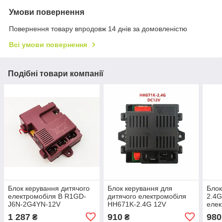
Умови повернення
Повернення товару впродовж 14 днів за домовленістю
Всі умови повернення
Подібні товари компанії
Блок керування дитячого
Блок керування для
Блок
електромобіля B R1GD-
дитячого електромобіля
2.4G
J6N-2G4YN-12V
HH671K-2.4G 12V
елек
1 287
910
980
₴
₴