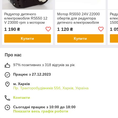
Редуктор дитячого
Мотор RS550 24V 22000
Реду
електромобіля RS550 12
обертів для редуктора
елек
V 23000 rpm з мотором
дитячого електромобіля
1500
16вал
1 190
1 120
1 0
₴
₴
Купити
Купити
Про нас
97% позитивних з 318 відгуків за рік
Працює з 27.12.2023
м. Харків
Пр. Тракторобудiвникiв 55б, Харків, Україна
Контакти
Сьогодні працює з 10:00 до 18:00
Показати весь графік роботи