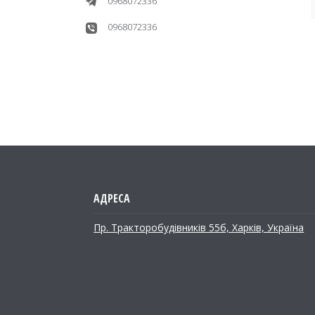
0968072336
0968072336
Пр. Тракторобудiвникiв 55б, Харків, Україна