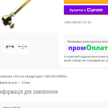
Купити з
+380 (96) 807-23-36
У компанії підключені елект
який товар не покидаючи са
Кермова тяга на квадроцикл 160/235/260mm
Діаметр різі — 10 мм
Інформація для замовлення
Ціна:
581 ₴