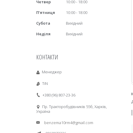
Четвер
10:00
18:00
Пʼятниця
10:00
18:00
Субота
Вихідний
Неділя
Вихідний
КОНТАКТИ
Менеджер
TiN
+380 (96) 807-23-36
Пр. Тракторобудiвникiв 55б, Харків,
Україна
benzema10rm4@gmail.com