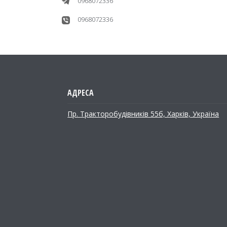
0968072336
0968072336
Пр. Тракторобудiвникiв 55б, Харків, Україна