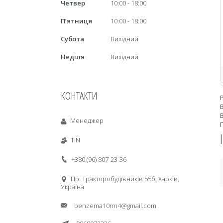
Четвер
10:00
18:00
Пʼятниця
10:00
18:00
Субота
Вихідний
Неділя
Вихідний
КОНТАКТИ
Менеджер
TiN
+380 (96) 807-23-36
Пр. Тракторобудiвникiв 55б, Харків,
Україна
benzema10rm4@gmail.com