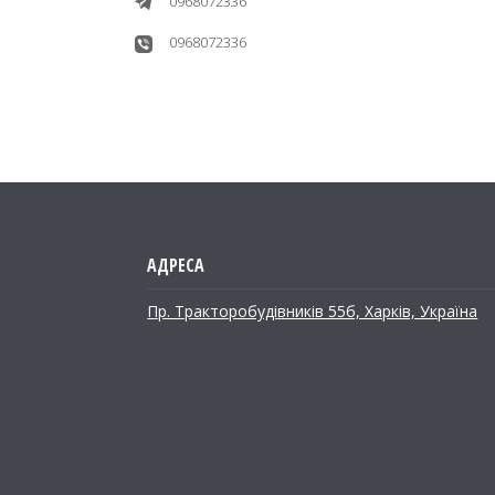
0968072336
0968072336
Пр. Тракторобудiвникiв 55б, Харків, Україна