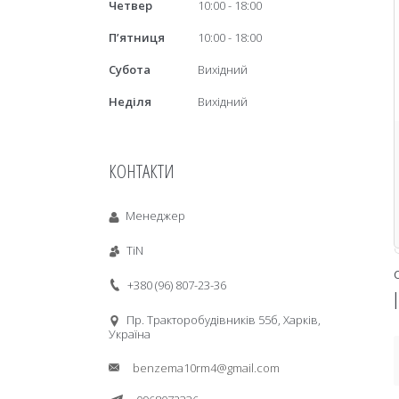
Четвер
10:00
18:00
Пʼятниця
10:00
18:00
Субота
Вихідний
Неділя
Вихідний
КОНТАКТИ
Менеджер
TiN
+380 (96) 807-23-36
Пр. Тракторобудiвникiв 55б, Харків,
Україна
benzema10rm4@gmail.com