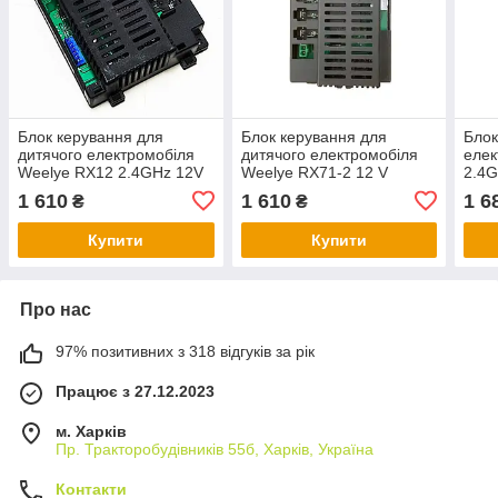
Блок керування для
Блок керування для
Блок
дитячого електромобіля
дитячого електромобіля
елек
Weelye RX12 2.4GHz 12V
Weelye RX71-2 12 V
2.4G
1 610
1 610
1 6
₴
₴
Купити
Купити
Про нас
97% позитивних з 318 відгуків за рік
Працює з 27.12.2023
м. Харків
Пр. Тракторобудiвникiв 55б, Харків, Україна
Контакти