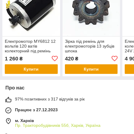
Електромотор MY6812 12
Зірка під ремінь для
Еле
вольтів 120 ватів
електромоторів 13 зубців
коле
колекторний під ремінь
шпока
24V 
1 260
420
4 9
₴
₴
Купити
Купити
Про нас
97% позитивних з 317 відгуків за рік
Працює з 27.12.2023
м. Харків
Пр. Тракторобудiвникiв 55б, Харків, Україна