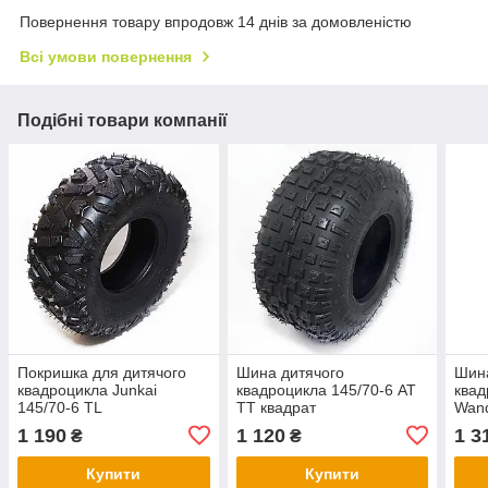
Повернення товару впродовж 14 днів за домовленістю
Всі умови повернення
Подібні товари компанії
Покришка для дитячого
Шина дитячого
Шина
квадроцикла Junkai
квадроцикла 145/70-6 AT
квад
145/70-6 TL
TT квадрат
Wan
1 190
1 120
1 3
₴
₴
Купити
Купити