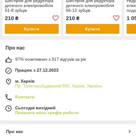
Шестірня для редуктора
Шестірня для редуктора
Реду
дитячого електромобіля
дитячого електромобіля
елек
51-8 зубців
56-12 зубців
под
RS5
210
210
1 0
₴
₴
Купити
Купити
Про нас
97% позитивних з 317 відгуків за рік
Працює з 27.12.2023
м. Харків
Пр. Тракторобудiвникiв 55б, Харків, Україна
Контакти
Сьогодні вихідний
Показати весь графік роботи
Про нас