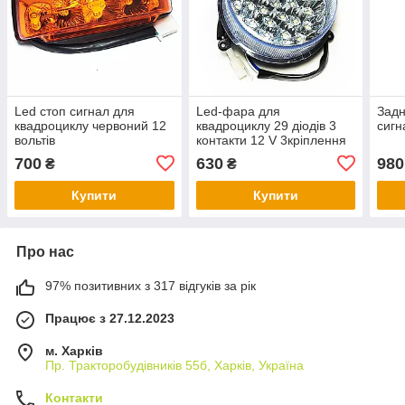
Led стоп сигнал для
Led-фара для
Задн
квадроциклу червоний 12
квадроциклу 29 діодів 3
сигн
вольтів
контакти 12 V 3кріплення
700
630
980
₴
₴
Купити
Купити
Про нас
97% позитивних з 317 відгуків за рік
Працює з 27.12.2023
м. Харків
Пр. Тракторобудiвникiв 55б, Харків, Україна
Контакти