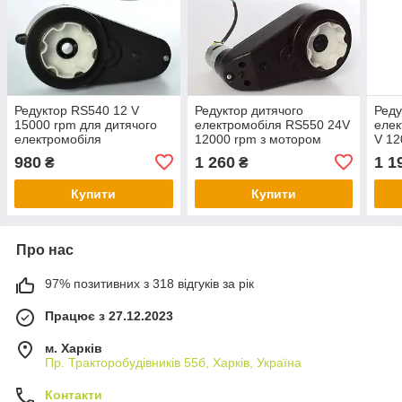
Редуктор RS540 12 V
Редуктор дитячого
Реду
15000 rpm для дитячого
електромобіля RS550 24V
елек
електромобіля
12000 rpm з мотором
V 12
16вал
16в
980
1 260
1 1
₴
₴
Купити
Купити
Про нас
97% позитивних з 318 відгуків за рік
Працює з 27.12.2023
м. Харків
Пр. Тракторобудiвникiв 55б, Харків, Україна
Контакти