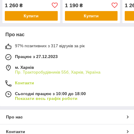
16вал
16вал
16в
1 260
1 190
1 2
₴
₴
Купити
Купити
Про нас
97% позитивних з 317 відгуків за рік
Працює з 27.12.2023
м. Харків
Пр. Тракторобудiвникiв 55б, Харків, Україна
Контакти
Сьогодні працює з 10:00 до 18:00
Показати весь графік роботи
Про нас
Контакти