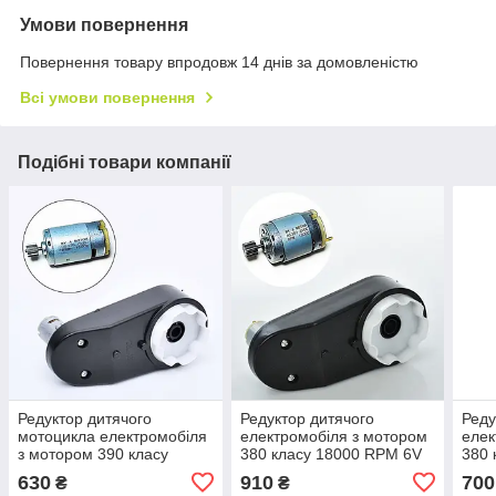
Умови повернення
Повернення товару впродовж 14 днів за домовленістю
Всі умови повернення
Подібні товари компанії
Редуктор дитячого
Редуктор дитячого
Реду
мотоцикла електромобіля
електромобіля з мотором
елек
з мотором 390 класу
380 класу 18000 RPM 6V
380 
15000 RPM 6V
вал 10 мм
630
910
700
₴
₴