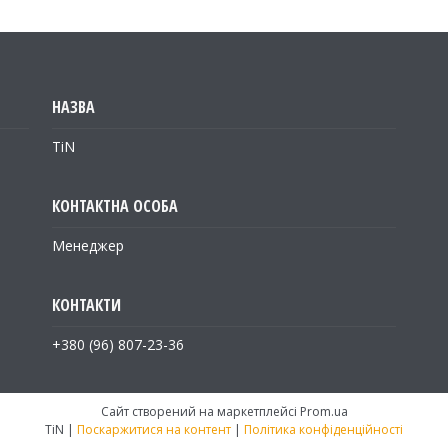
TiN
Менеджер
+380 (96) 807-23-36
Сайт створений на маркетплейсі
Prom.ua
TiN |
Поскаржитися на контент
|
Політика конфіденційності