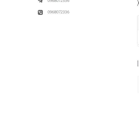
0968072336
0968072336