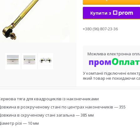
Купити з
+380 (96) 807-23-36
У компанії підключені елект
який товар не покидаючи са
Кермова тяга для квадроциклів із наконечниками
Довжина в розкрученому стані по центрах наконечників — 355
Довжина в скрученому стані загальна — 385 мм
Діаметр різі — 10 мм