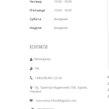
Четвер
10:00
18:00
Пʼятниця
10:00
18:00
Субота
Вихідний
Неділя
Вихідний
КОНТАКТИ
Менеджер
TiN
+380 (96) 807-23-36
Пр. Тракторобудiвникiв 55б, Харків,
Україна
benzema10rm4@gmail.com