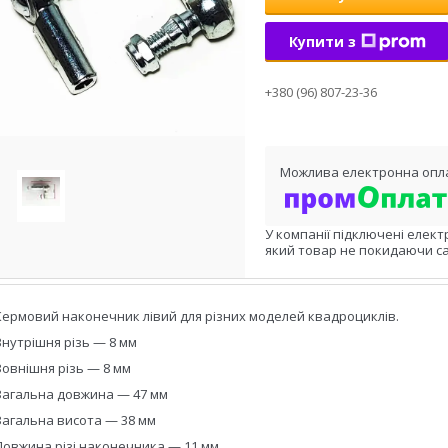
Купити з
+380 (96) 807-23-36
У компанії підключені елект
який товар не покидаючи са
Кермовий наконечник лівий для різних моделей квадроциклів.
Внутрішня різь — 8 мм
Зовнішня різь — 8 мм
Загальна довжина — 47 мм
Загальна висота — 38 мм
Довжина різі наконечника — 11 мм