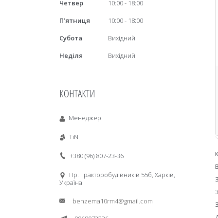
Четвер
10:00
18:00
Пʼятниця
10:00
18:00
Субота
Вихідний
Неділя
Вихідний
КОНТАКТИ
Менеджер
TiN
+380 (96) 807-23-36
Пр. Тракторобудiвникiв 55б, Харків,
Україна
benzema10rm4@gmail.com