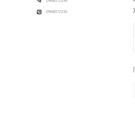
0968072336
0968072336