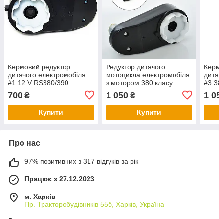
Кермовий редуктор
Редуктор дитячого
Керм
дитячого електромобіля
мотоцикла електромобіля
дитя
#1 12 V RS380/390
з мотором 380 класу
#3 3
RPM6000 6 пелюсток
16000 RPM 6V вал 10 мм
700
1 050
1 0
₴
₴
Купити
Купити
Про нас
97% позитивних з 317 відгуків за рік
Працює з 27.12.2023
м. Харків
Пр. Тракторобудiвникiв 55б, Харків, Україна