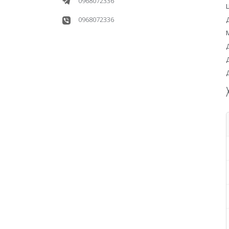
0968072336
0968072336