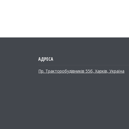
Пр. Тракторобудiвникiв 55б, Харків, Україна