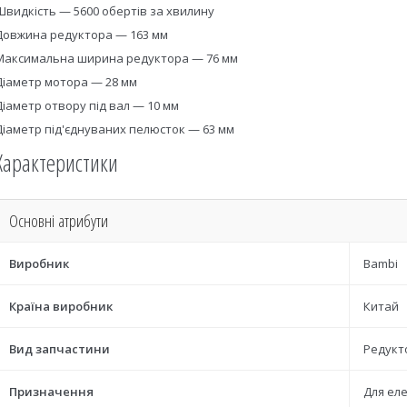
Швидкість — 5600 обертів за хвилину
Довжина редуктора — 163 мм
Максимальна ширина редуктора — 76 мм
Діаметр мотора — 28 мм
Діаметр отвору під вал — 10 мм
Діаметр під'єднуваних пелюсток — 63 мм
Характеристики
Основні атрибути
Виробник
Bambi
Країна виробник
Китай
Вид запчастини
Редукт
Призначення
Для ел