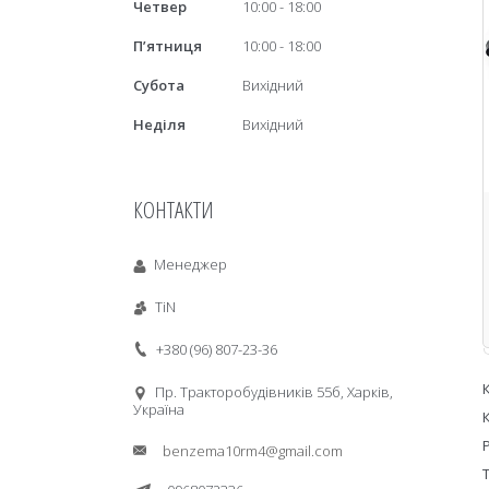
Четвер
10:00
18:00
Пʼятниця
10:00
18:00
Субота
Вихідний
Неділя
Вихідний
КОНТАКТИ
Менеджер
TiN
+380 (96) 807-23-36
Пр. Тракторобудiвникiв 55б, Харків,
Україна
benzema10rm4@gmail.com