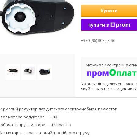
Купити
Купити з
+380 (96) 807-23-36
У компанії підключені елект
який товар не покидаючи са
Кермовий редуктор для дитячого електромобіля 6 пелюсток
Клас мотора редуктора — 380
Робоча напруга мотора — 12 вольтів
Тип мотора — колекторний, постійного струму