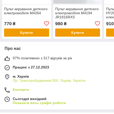
Пульт керування дитячого
Пульт керування дитячого
Пуль
електромобіля M4264
електромобіля M4194
HY20
JR1816RXS
елек
770
980
910
₴
₴
Купити
Купити
Про нас
97% позитивних з 317 відгуків за рік
Працює з 27.12.2023
м. Харків
Пр. Тракторобудiвникiв 55б, Харків, Україна
Контакти
Сьогодні вихідний
Показати весь графік роботи