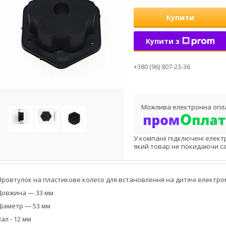
Купити
Купити з
+380 (96) 807-23-36
У компанії підключені елект
який товар не покидаючи са
Провтулок на пластикове колесо для встановлення на дитячі електром
Довжина — 33 мм
Діаметр — 53 мм
Вал - 12 мм