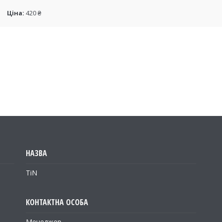
Ціна:
420 ₴
TiN
Менеджер