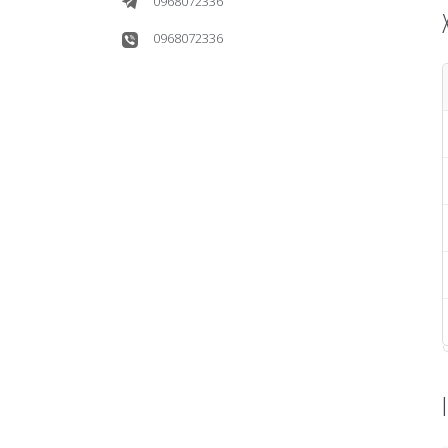
0968072336
0968072336