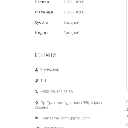
Четвер
10:00
18:00
Пʼятниця
10:00
18:00
Субота
Вихідний
Неділя
Вихідний
КОНТАКТИ
Менеджер
TiN
+380 (96) 807-23-36
Пр. Тракторобудiвникiв 55б, Харків,
Україна
benzema10rm4@gmail.com