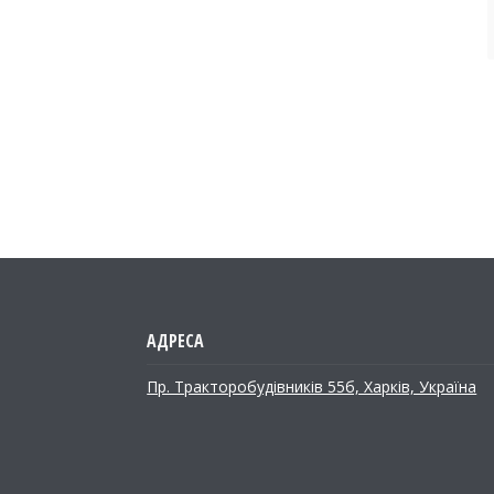
Пр. Тракторобудiвникiв 55б, Харків, Україна