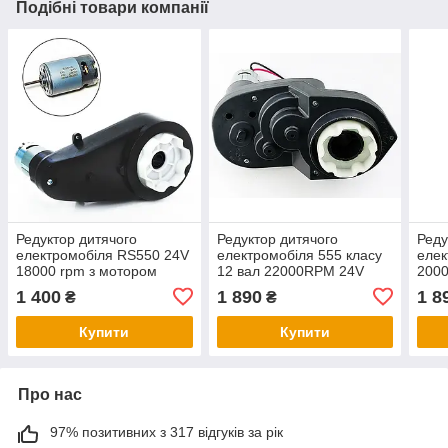
Подібні товари компанії
Редуктор дитячого
Редуктор дитячого
Реду
електромобіля RS550 24V
електромобіля 555 класу
елек
18000 rpm з мотором
12 вал 22000RPM 24V
2000
вал
1 400
1 890
1 8
₴
₴
Купити
Купити
Про нас
97% позитивних з 317 відгуків за рік