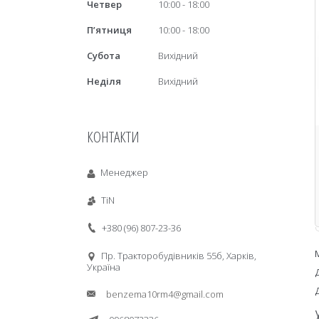
Четвер
10:00
18:00
Пʼятниця
10:00
18:00
Субота
Вихідний
Неділя
Вихідний
КОНТАКТИ
Менеджер
TiN
+380 (96) 807-23-36
Пр. Тракторобудiвникiв 55б, Харків,
Україна
benzema10rm4@gmail.com