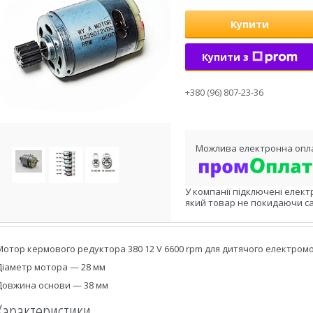
Купити
Купити з
+380 (96) 807-23-36
У компанії підключені елект
який товар не покидаючи са
Мотор кермового редуктора 380 12 V 6600 rpm для дитячого електромо
Діаметр мотора — 28 мм
Довжина основи — 38 мм
Характеристики