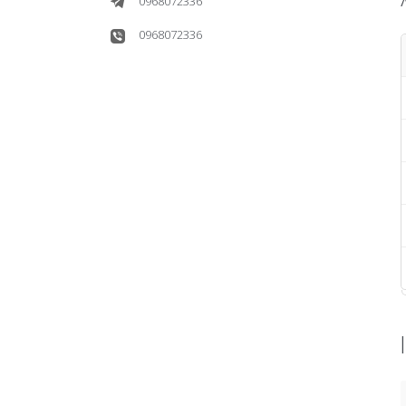
0968072336
0968072336