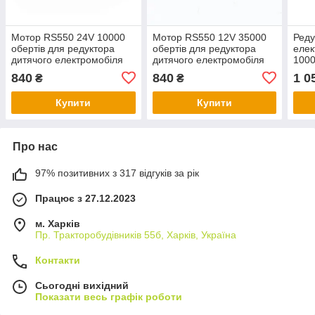
Мотор RS550 24V 10000
Мотор RS550 12V 35000
Реду
обертів для редуктора
обертів для редуктора
елек
дитячого електромобіля
дитячого електромобіля
1000
840
840
1 0
₴
₴
Купити
Купити
Про нас
97% позитивних з 317 відгуків за рік
Працює з 27.12.2023
м. Харків
Пр. Тракторобудiвникiв 55б, Харків, Україна
Контакти
Сьогодні вихідний
Показати весь графік роботи