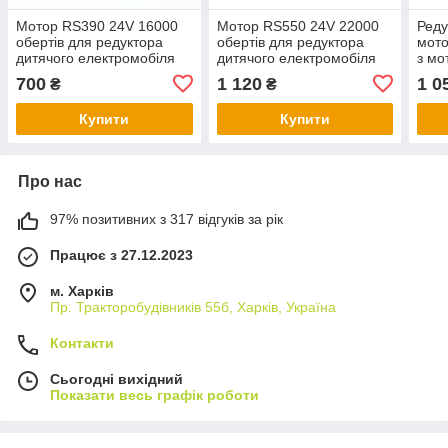
Мотор RS390 24V 16000
Мотор RS550 24V 22000
Реду
обертів для редуктора
обертів для редуктора
мото
дитячого електромобіля
дитячого електромобіля
з мо
1600
700
1 120
1 0
₴
₴
Купити
Купити
Про нас
97% позитивних з 317 відгуків за рік
Працює з 27.12.2023
м. Харків
Пр. Тракторобудiвникiв 55б, Харків, Україна
Контакти
Сьогодні вихідний
Показати весь графік роботи