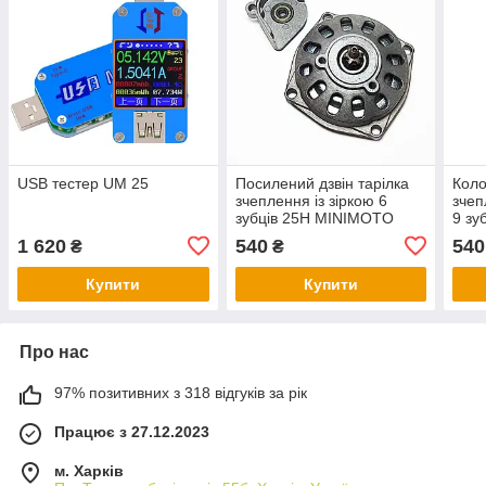
USB тестер UM 25
Посилений дзвін тарілка
Коло
зчеплення із зіркою 6
зчеп
зубців 25H MINIMOTO
9 зу
MiniATV 49с.
MIN
1 620
540
540
₴
₴
Купити
Купити
Про нас
97% позитивних з 318 відгуків за рік
Працює з 27.12.2023
м. Харків