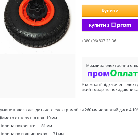
Купити
Купити з
+380 (96) 807-23-36
У компанії підключені елект
який товар не покидаючи са
Гумове колесо для дитячого електромобіля 260 мм червоний диск 4.10/
Діаметр отвору під вал -10 мм
Ширина покришки — 81 мм
Ширина по підшипниках — 71 мм