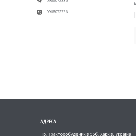
0968072336
0968072336
Пр. Тракторобудiвникiв 55б, Харків, Україна