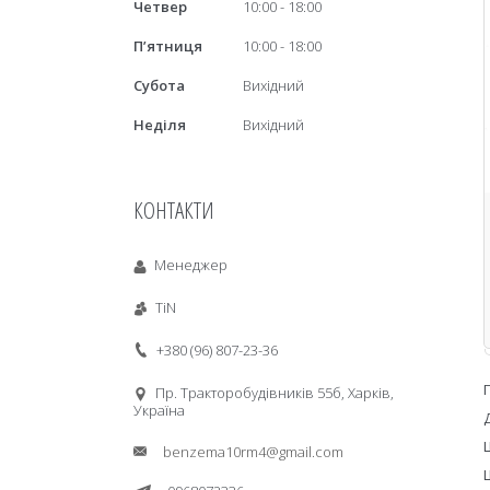
Четвер
10:00
18:00
Пʼятниця
10:00
18:00
Субота
Вихідний
Неділя
Вихідний
КОНТАКТИ
Менеджер
TiN
+380 (96) 807-23-36
Пр. Тракторобудiвникiв 55б, Харків,
Україна
benzema10rm4@gmail.com