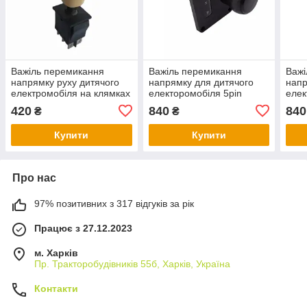
Важіль перемикання
Важіль перемикання
Важі
напрямку руху дитячого
напрямку для дитячого
напр
електромобіля на клямках
електоромобіля 5pin
елек
420
840
840
₴
₴
Купити
Купити
Про нас
97% позитивних з 317 відгуків за рік
Працює з 27.12.2023
м. Харків
Пр. Тракторобудiвникiв 55б, Харків, Україна
Контакти