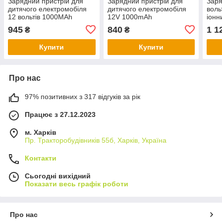
Зарядний пристрій для
Зарядний пристрій для
Заря
дитячого електромобіля
дитячого електромобіля
воль
12 вольтів 1000MAh
12V 1000mAh
іонн
трансформаторний
ште
945
840
1 1
₴
₴
Купити
Купити
Про нас
97% позитивних з 317 відгуків за рік
Працює з 27.12.2023
м. Харків
Пр. Тракторобудiвникiв 55б, Харків, Україна
Контакти
Сьогодні вихідний
Показати весь графік роботи
Про нас