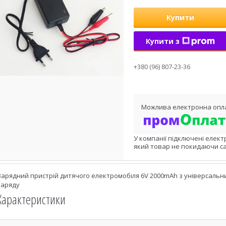
Купити
Купити з
+380 (96) 807-23-36
У компанії підключені елект
який товар не покидаючи са
Зарядний пристрій дитячого електромобіля 6V 2000mAh з універсальн
заряду
Характеристики