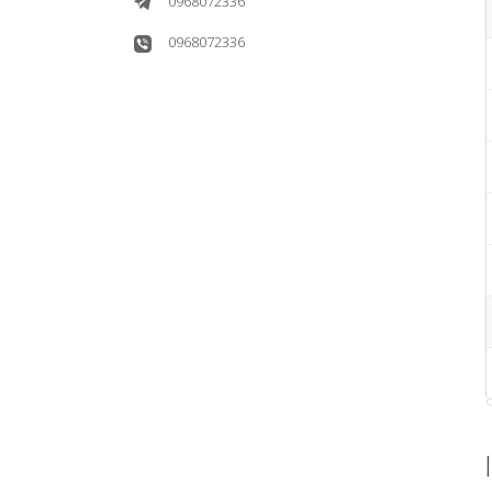
0968072336
0968072336