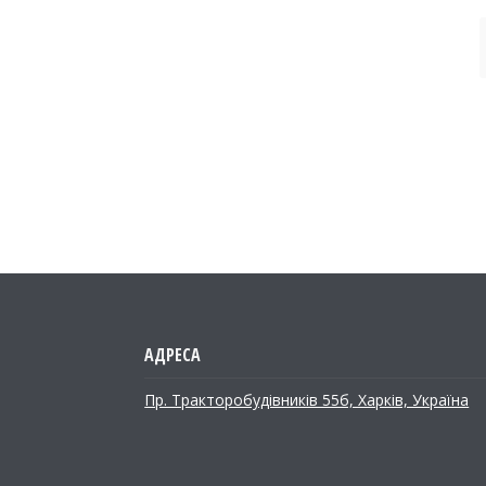
Пр. Тракторобудiвникiв 55б, Харків, Україна