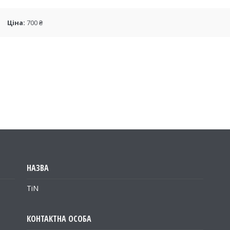
Ціна:
700 ₴
TiN