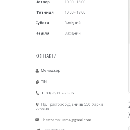
Четвер
10:00
18:00
Пʼятниця
10:00
18:00
Субота
Вихідний
Неділя
Вихідний
КОНТАКТИ
Менеджер
TiN
+380 (96) 807-23-36
Пр. Тракторобудiвникiв 55б, Харків,
Україна
benzema10rm4@gmail.com