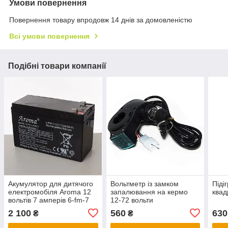
Умови повернення
Повернення товару впродовж 14 днів за домовленістю
Всі умови повернення
Подібні товари компанії
Акумулятор для дитячого
Вольтметр із замком
Піді
електромобіля Aroma 12
запалювання на кермо
квад
вольтів 7 амперів 6-fm-7
12-72 вольти
12v7.0ah/20hr
2 100
560
630
₴
₴