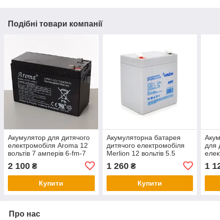
Подібні товари компанії
Акумулятор для дитячого
Акумуляторна батарея
Акум
електромобіля Aroma 12
дитячого електромобіля
для 
вольтів 7 амперів 6-fm-7
Merlion 12 вольтів 5.5
елек
12v7.0ah/20hr
ампер GP1250F1 AGM
воль
2 100
1 260
1 1
₴
₴
(GP
Купити
Купити
Про нас