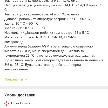
Температурна компенсація: -3 мВ / °C/ елемент
Напруга заряду в циклічному режимі: 14,6 В ~ 14,8 В при 25°
С
Температурна компенсація: -4 мВ / °C/ елемент
Діапазон робочих температур: розряд: 10 ° C ~ 60 ° C
заряд: 10 ° C ~ 50 ° C
зберігання: 10 ° C ~ 60 ° C
Нормальний діапазон робочих температур: 25 ± 5 °C
Материал корпуса: A. В. S. UL94-HB, UL94-V0
саморозряд:
Акумуляторна батарея AGM з регульованою олив'яною
кислотою (VRLA) може зберігатися до 6 місяців за
температури 25 °C, а потім рекомендується заряджання.
Щомісячний коефіцієнт саморозряджання становить менш ніж
3% за 25 °C. Будь ласка, зарядіть батареї перед
використанням.
Приховати
Умови доставки
Нова Пошта