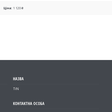
Ціна:
1 120 ₴
TiN