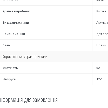
Країна виробник
Китай
Вид запчастини
Акумул
Призначення
Для ел
Стан
Новий
Користувацькі характеристики
Місткість
5А
Напруга
12V
Інформація для замовлення