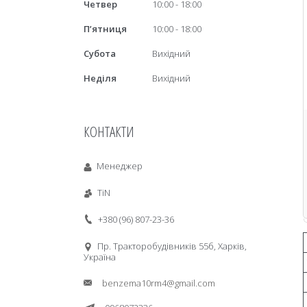
Четвер
10:00
18:00
Пʼятниця
10:00
18:00
Субота
Вихідний
Неділя
Вихідний
КОНТАКТИ
Менеджер
TiN
+380 (96) 807-23-36
Пр. Тракторобудiвникiв 55б, Харків,
Україна
benzema10rm4@gmail.com