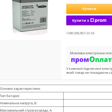
Купити
Купити з
+380 (96) 807-23-36
У компанії підключені елект
який товар не покидаючи са
Основні характеристики:
Тип батареї:
Номінальна напруга, В:
Максимальний струм розряду, А: