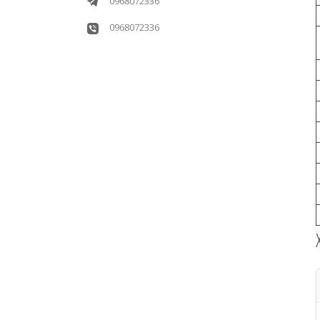
0968072336
0968072336