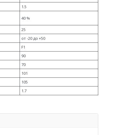
1.5
40 %
25
от -20 до +50
F1
90
70
101
105
1.7