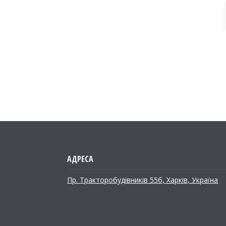
Пр. Тракторобудiвникiв 55б, Харків, Україна