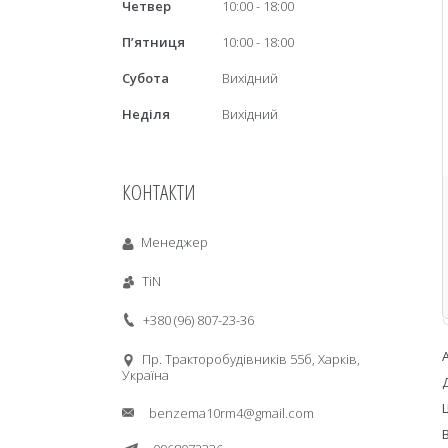
Четвер
10:00
18:00
Пʼятниця
10:00
18:00
Субота
Вихідний
Неділя
Вихідний
КОНТАКТИ
Менеджер
TiN
+380 (96) 807-23-36
Пр. Тракторобудiвникiв 55б, Харків,
Україна
benzema10rm4@gmail.com