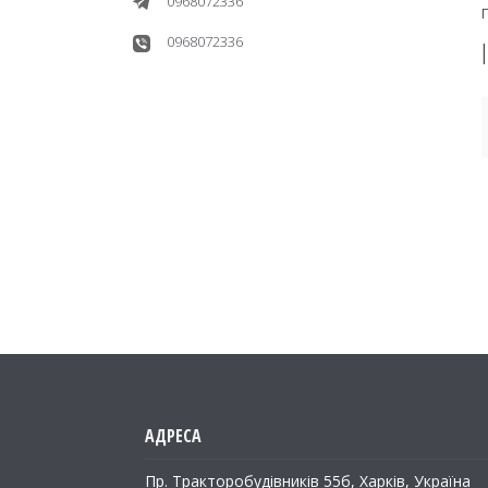
0968072336
0968072336
Пр. Тракторобудiвникiв 55б, Харків, Україна