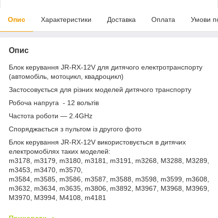
Опис
Характеристики
Доставка
Оплата
Умови п
Опис
Блок керування JR-RX-12V для дитячого електротранспорту
(автомобіль, мотоцикл, квадроцикл)
Застосовується для різних моделей дитячого транспорту
Робоча напруга - 12 вольтів
Частота роботи — 2.4GHz
Споряджається з пультом із другого фото
Блок керування JR-RX-12V використовується в дитячих
електромобілях таких моделей:
m3178, m3179, m3180, m3181, m3191, m3268, M3288, M3289,
m3453, m3470, m3570,
m3584, m3585, m3586, m3587, m3588, m3598, m3599, m3608,
m3632, m3634, m3635, m3806, m3892, M3967, M3968, M3969,
M3970, M3994, M4108, m4181
Приховати