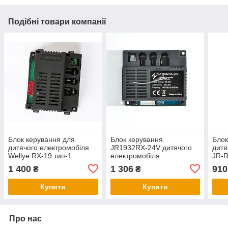
Подібні товари компанії
Блок керування для
Блок керування
Блок
дитячого електромобіля
JR1932RX-24V дитячого
дитя
Wellye RX-19 тип-1
електромобіля
JR-R
2.4GHz 12V
1 400
1 306
910
₴
₴
Купити
Купити
Про нас