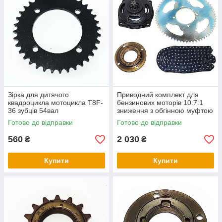
Зірка для дитячого
Приводний комплект для
квадроцикла мотоцикла T8F-
бензинових моторів 10.7:1
36 зубців 54вал
зниження з обгінною муфтою
Готово до відправки
Готово до відправки
560
2 030
₴
₴
Купити
Купити